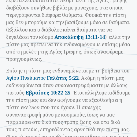
εκμεταλλεύονται αυτό. Ακόμη αντί της Αγίας Γραφής
διαβάζουν συνήθως βιβλία με μοναχούς, στα οποία
περιγράφονται διάφορα θαύματα. Φυσικά την πίστη
μας δεν μπορούμε να την βασίζουμε μόνο σε θαύματα.
(Εξάλλου και ο διάβολος κάνει θαύματα για να
ξεγελάσει τον κόσμο
Αποκάλυψη 13:11-14
). αλλά την
πίστη μας πρέπει να την ενδυναμώνουμε επίσης μέσα
από τη μελέτη της Αγίας Γραφής, όπως αναφέραμε
προηγουμένως.
Επίσης η πίστη μας ενδυναμώνεται με τη βοήθεια του
Αγίου Πνεύματος
Γαλάτες 5:22
. Ακόμη η πίστη μας
ενδυναμώνεται όταν συναναστρεφόμαστε με άλλους
πιστούς
Εβραίους 10:22-25
. Έτσι αλληλομεταδίδουμε
την πίστη μας και δεν αφήνουμε να εξασθενήσει η
πίστη εκείνων που την έχουν. Η συνεχής
συναναστροφή μόνο με κοσμικούς, ίσως να μας
παρασύρει στο δικό τους τρόπο ζωής και στα δικά
τους πιστεύω, επηρεάζοντας αρνητικά την πίστη μας.
Φυσικά μπορεί να συμβεί και το αντίθετο και εμείς να