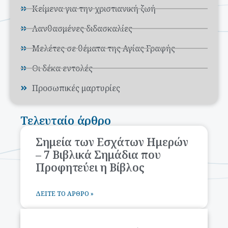
Κείμενα για την χριστιανική ζωή
Λανθασμένες διδασκαλίες
Μελέτες σε θέματα της Αγίας Γραφής
Οι δέκα εντολές
Προσωπικές μαρτυρίες
Τελευταίο άρθρο
Σημεία των Εσχάτων Ημερών
– 7 Βιβλικά Σημάδια που
Προφητεύει η Βίβλος
ΔΕΊΤΕ ΤΟ ΆΡΘΡΟ »