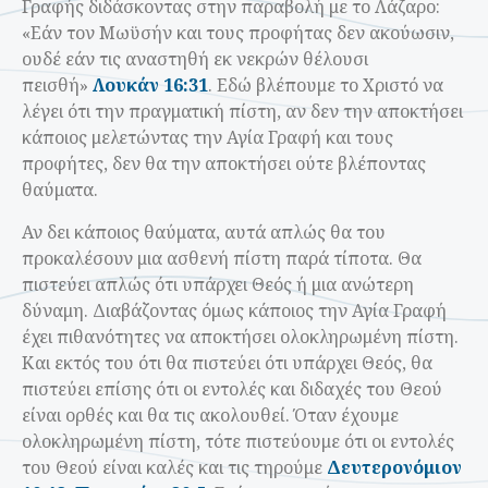
Γραφής διδάσκοντας στην παραβολή με το Λάζαρο:
«Εάν τον Μωϋσήν και τους προφήτας δεν ακούωσιν,
ουδέ εάν τις αναστηθή εκ νεκρών θέλουσι
πεισθή»
Λουκάν 16:31
. Εδώ βλέπουμε το Χριστό να
λέγει ότι την πραγματική πίστη, αν δεν την αποκτήσει
κάποιος μελετώντας την Αγία Γραφή και τους
προφήτες, δεν θα την αποκτήσει ούτε βλέποντας
θαύματα.
Αν δει κάποιος θαύματα, αυτά απλώς θα του
προκαλέσουν μια ασθενή πίστη παρά τίποτα. Θα
πιστεύει απλώς ότι υπάρχει Θεός ή μια ανώτερη
δύναμη. Διαβάζοντας όμως κάποιος την Αγία Γραφή
έχει πιθανότητες να αποκτήσει ολοκληρωμένη πίστη.
Και εκτός του ότι θα πιστεύει ότι υπάρχει Θεός, θα
πιστεύει επίσης ότι οι εντολές και διδαχές του Θεού
είναι ορθές και θα τις ακολουθεί. Όταν έχουμε
ολοκληρωμένη πίστη, τότε πιστεύουμε ότι οι εντολές
του Θεού είναι καλές και τις τηρούμε
Δευτερονόμιον