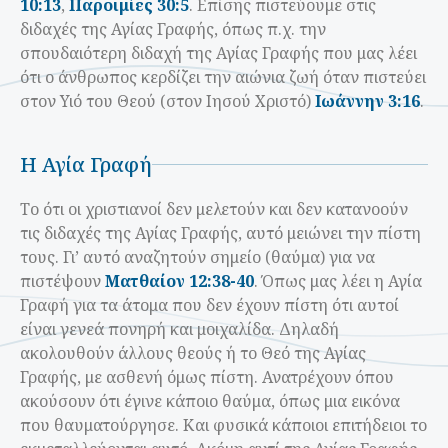
10:13
,
Παροιμίες 30:5
. Επίσης πιστεύουμε στις
διδαχές της Αγίας Γραφής, όπως π.χ. την
σπουδαιότερη διδαχή της Αγίας Γραφής που μας λέει
ότι ο άνθρωπος κερδίζει την αιώνια ζωή όταν πιστεύει
στον Υιό του Θεού (στον Ιησού Χριστό)
Ιωάννην 3:16
.
Η Αγία Γραφή
Το ότι οι χριστιανοί δεν μελετούν και δεν κατανοούν
τις διδαχές της Αγίας Γραφής, αυτό μειώνει την πίστη
τους. Γι’ αυτό αναζητούν σημείο (θαύμα) για να
πιστέψουν
Ματθαίον 12:38-40
. Όπως μας λέει η Αγία
Γραφή για τα άτομα που δεν έχουν πίστη ότι αυτοί
είναι γενεά πονηρή και μοιχαλίδα. Δηλαδή
ακολουθούν άλλους θεούς ή το Θεό της Αγίας
Γραφής, με ασθενή όμως πίστη. Ανατρέχουν όπου
ακούσουν ότι έγινε κάποιο θαύμα, όπως μια εικόνα
που θαυματούργησε. Και φυσικά κάποιοι επιτήδειοι το