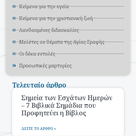
Κείμενα για την υγεία
Κείμενα για την χριστιανική ζωή
Λανθασμένες διδασκαλίες
Μελέτες σε θέματα της Αγίας Γραφής
Οι δέκα εντολές
Προσωπικές μαρτυρίες
Τελευταίο άρθρο
Σημεία των Εσχάτων Ημερών
– 7 Βιβλικά Σημάδια που
Προφητεύει η Βίβλος
ΔΕΊΤΕ ΤΟ ΆΡΘΡΟ »