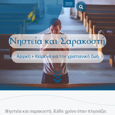
Νηστεία και Σαρακοστή
Αρχική
»
Κείμενα για την χριστιανική ζωή
Νηστεία και σαρακοστή. Κάθε χρόνο όταν πλησιάζει