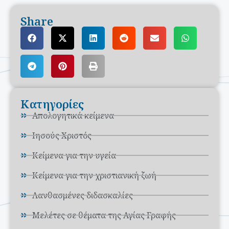
Share
Κατηγορίες
Απολογητικά κείμενα
Ιησούς Χριστός
Κείμενα για την υγεία
Κείμενα για την χριστιανική ζωή
Λανθασμένες διδασκαλίες
Μελέτες σε θέματα της Αγίας Γραφής