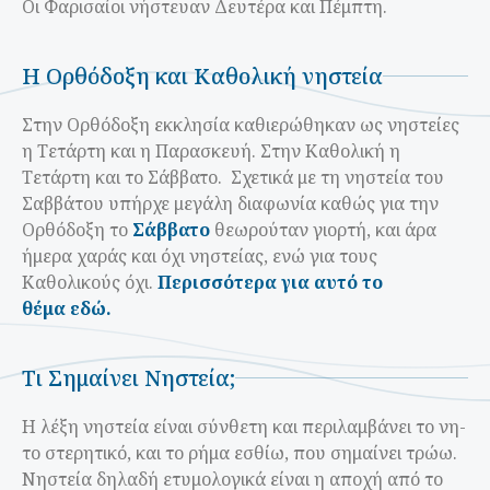
Οι Φαρισαίοι νήστευαν Δευτέρα και Πέμπτη.
Η Ορθόδοξη και Καθολική νηστεία
Στην Ορθόδοξη εκκλησία καθιερώθηκαν ως νηστείες
η Τετάρτη και η Παρασκευή. Στην Καθολική η
Τετάρτη και το Σάββατο. Σχετικά με τη νηστεία του
Σαββάτου υπήρχε μεγάλη διαφωνία καθώς για την
Ορθόδοξη το
Σάββατο
θεωρούταν γιορτή, και άρα
ήμερα χαράς και όχι νηστείας, ενώ για τους
Καθολικούς όχι.
Περισσότερα για αυτό το
θέμα
εδώ.
Τι Σημαίνει Νηστεία;
Η λέξη νηστεία είναι σύνθετη και περιλαμβάνει το νη-
το στερητικό, και το ρήμα εσθίω, που σημαίνει τρώω.
Νηστεία δηλαδή ετυμολογικά είναι η αποχή από το