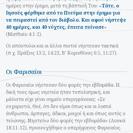
ημέρες στην έρημο, μετά τη βάπτισή Του: «
Τότε, ο
Ιησούς φέρθηκε από το Πνεύμα στην έρημο για
να πειραστεί από τον διάβολο. Και αφού νήστεψε
40 ημέρες, και 40 νύχτες, έπειτα πείνασε
»
(Ματθαίο 4:1-2).
Οι απόστολοι και οι άλλοι πιστοί νήστευαν τακτικά
(π.χ. Πράξεις 13:2, 14:23, Β’ Κορινθίους 6:5, 11:27).
Οι Φαρισαίοι
Οι Φαρισαίοι νήστευαν δύο φορές την εβδομάδα. Η
δική τους όμως νηστεία ήταν τυπολατρική, και
μάλιστα είχε γίνει σημείο υπερηφάνειας: «Σε
ευχαριστώ, Θεέ, ότι δεν είμαι όπως και οι λοιποί
άνθρωποι, άρπαγες, άδικοι, μοιχοί ή και όπως αυτός ο
τελώνης. Νηστεύω δύο φορές την εβδομάδα» (Λουκά
18:11-12), προσευχήθηκε ο υπερήφανος Φαρισαίος.