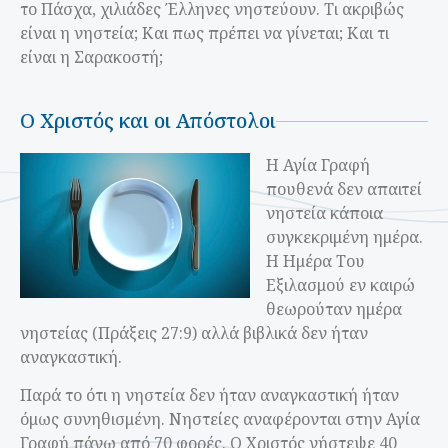
το Πάσχα, χιλιάδες Έλληνες νηστεύουν. Τι ακριβώς
είναι η νηστεία; Και πως πρέπει να γίνεται; Και τι
είναι η Σαρακοστή;
Ο Χριστός και οι Απόστολοι
Η Αγία Γραφή
πουθενά δεν απαιτεί
νηστεία κάποια
συγκεκριμένη ημέρα.
Η Ημέρα Του
Εξιλασμού εν καιρώ
θεωρούταν ημέρα
νηστείας (Πράξεις 27:9) αλλά βιβλικά δεν ήταν
αναγκαστική.
Παρά το ότι η νηστεία δεν ήταν αναγκαστική ήταν
όμως συνηθισμένη. Νηστείες αναφέρονται στην Αγία
Γραφή πάνω από 70 φορές. Ο Χριστός νήστεψε 40