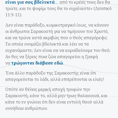
είναι για σας βδελυκτά
… από το κρέας τους δεν θα
τρώτε, και το ψοφίμι τους θα το σιχαίνεστε» (Λευιτικό
11:9-11).
Δεν είναι παράδοξο, κωμικοτραγικό ίσως, να κάνουν
οι άνθρωποι Σαρακοστή για να τιμήσουν τον Χριστό,
και να τρώνε αυτά ακριβώς που ο Θεός απαγόρεψε;
Τα οποία ονομάζει βδελυκτά και λέει να τα
σιχαινόμαστε; Δεν είναι σα να κοροϊδεύουμε τον Θεό;
Αν θες να ξέρεις ποια ζώα απαγορεύει η Γραφή
να
τρώγονται διάβασε εδώ
.
Ένα άλλο παράδοξο της Σαρακοστής είναι ότι
απαγορεύεται το λάδι, αλλά επιτρέπονται οι ελιές!
Οπότε αν θέλεις μερική αποχή τροφών την
Σαρακοστή, κάνε το, αλλά μην τρως θαλασσινά, και
κάνε το εν γνώσει ότι δεν είναι εντολή Θεού αλλά
συνήθεια ανθρώπων.