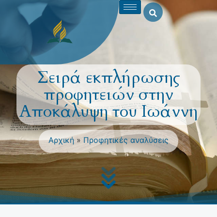
Σειρά εκπλήρωσης
προφητειών στην
Αποκάλυψη του Ιωάννη
Αρχική
»
Προφητικές αναλύσεις