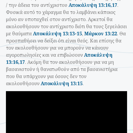
/ την άδεια του αντίχριστου
Αποκάλυψη 13:16,17
.
Φυσικά αυτό το χάραγμα θα το λαμβάνει κάποιος
μόνο αν υποταχθεί στον αντίχριστο. Αρκετοί θα
ακολουθήσουν τον αντίχριστο διότι θα τους ξεγελάσει
με θαύματα
Αποκάλυψη 13:13-15
,
Μάρκον 13:22
. Θα
προσπαθήσει να δείξει
ότι είναι θεός. Και επίσης θα
τον ακολουθήσουν για να μπορούν να κάνουν
αγοροπωλησίες και να επιβιώσουν
Αποκάλυψη
13:16,17
. Ακόμη θα τον ακολουθήσουν για να μη
βασανιστούν ή θανατωθούν από τα βασανιστήρια
που θα υπάρχουν για όσους δεν τον
ακολουθήσουν
Αποκάλυψη 13:15
.