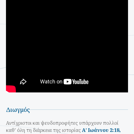
Διωγμός
Αντίχριστοι και ψευδοπροφήτες υπάρχουν πολλοί
καθ’ όλη τη διάρκεια της ιστορίας
Α’ Ιωάννου 2:18,