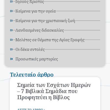
Ιησούς Χριστός
Κείμενα για την υγεία
Κείμενα για την χριστιανική ζωή
Λανθασμένες διδασκαλίες
Μελέτες σε θέματα της Αγίας Γραφής
Οι δέκα εντολές
Προσωπικές μαρτυρίες
Τελευταίο άρθρο
Σημεία των Εσχάτων Ημερών
– 7 Βιβλικά Σημάδια που
Προφητεύει η Βίβλος
ΔΕΊΤΕ ΤΟ ΆΡΘΡΟ »