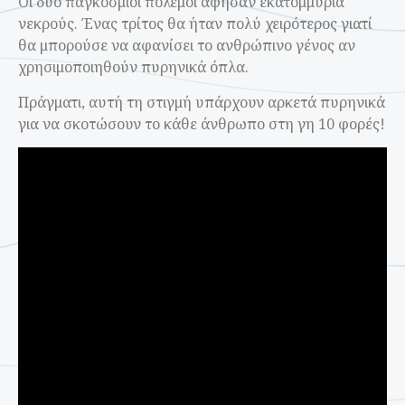
Οι δύο παγκόσμιοι πόλεμοι άφησαν εκατομμύρια
νεκρούς. Ένας τρίτος θα ήταν πολύ χειρότερος γιατί
θα μπορούσε να αφανίσει το ανθρώπινο γένος αν
χρησιμοποιηθούν πυρηνικά όπλα.
Πράγματι, αυτή τη στιγμή υπάρχουν αρκετά πυρηνικά
για να σκοτώσουν το κάθε άνθρωπο στη γη 10 φορές!