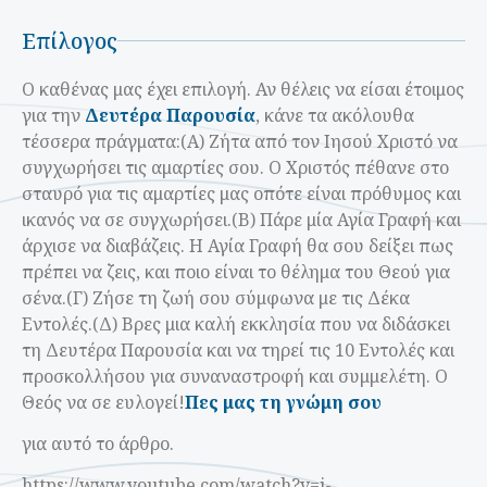
Επίλογος
Ο καθένας μας έχει επιλογή. Αν θέλεις να είσαι έτοιμος
για την
Δευτέρα Παρουσία
, κάνε τα ακόλουθα
τέσσερα πράγματα:
(Α) Ζήτα από τον Ιησού Χριστό να
συγχωρήσει τις αμαρτίες σου. Ο Χριστός πέθανε στο
σταυρό για τις αμαρτίες μας οπότε είναι πρόθυμος και
ικανός να σε συγχωρήσει.
(Β) Πάρε μία Αγία Γραφή και
άρχισε να διαβάζεις. Η Αγία Γραφή θα σου δείξει πως
πρέπει να ζεις, και ποιο είναι το θέλημα του Θεού για
σένα.
(Γ) Ζήσε τη ζωή σου σύμφωνα με τις Δέκα
Εντολές.
(Δ) Βρες μια καλή εκκλησία που να διδάσκει
τη Δευτέρα Παρουσία και να τηρεί τις 10 Εντολές και
προσκολλήσου για συναναστροφή και συμμελέτη.
Ο
Θεός να σε ευλογεί!
Πες μας τη γνώμη σου
για αυτό το άρθρο.
https://www.youtube.com/watch?v=i-