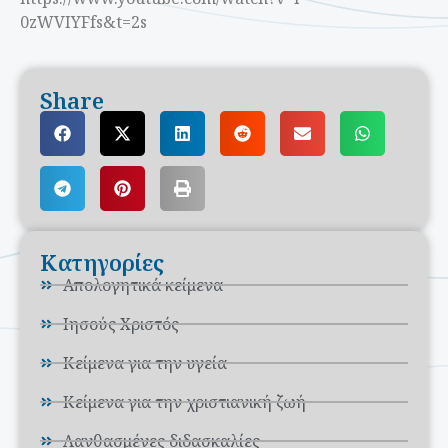
0zWVIYFfs&t=2s
Share
Κατηγορίες
Απολογητικά κείμενα
Ιησούς Χριστός
Κείμενα για την υγεία
Κείμενα για την χριστιανική ζωή
Λανθασμένες διδασκαλίες