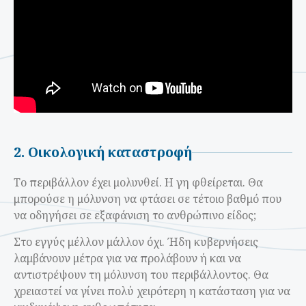
2. Οικολογική καταστροφή
Το περιβάλλον έχει μολυνθεί. Η γη φθείρεται. Θα
μπορούσε η μόλυνση να φτάσει σε τέτοιο βαθμό που
να οδηγήσει σε εξαφάνιση το ανθρώπινο είδος;
Στο εγγύς μέλλον μάλλον όχι. Ήδη κυβερνήσεις
λαμβάνουν μέτρα για να προλάβουν ή και να
αντιστρέψουν τη μόλυνση του περιβάλλοντος. Θα
χρειαστεί να γίνει πολύ χειρότερη η κατάσταση για να