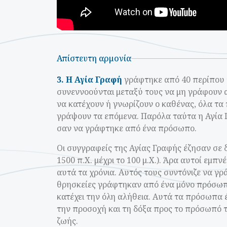
Απίστευτη αρμονία
3.
Η Αγία Γραφή
γράφτηκε από 40 περίπου π
συνεννοούνται μεταξύ τους να μη γράφουν 
να κατέχουν ή γνωρίζουν ο καθένας, όλα τα
γράψουν τα επόμενα. Παρόλα ταύτα η Αγία Γρ
σαν να γράφτηκε από ένα πρόσωπο.
Οι συγγραφείς της Αγίας Γραφής έζησαν σε δ
1500 π.Χ. μέχρι το 100 μ.Χ.). Άρα αυτοί εμ
αυτά τα χρόνια. Αυτός τους συντόνιζε να γρ
θρησκείες γράφτηκαν από ένα μόνο πρόσωπο 
κατέχει την όλη αλήθεια. Αυτά τα πρόσωπα 
την προσοχή και τη δόξα προς το πρόσωπό 
ζωής.