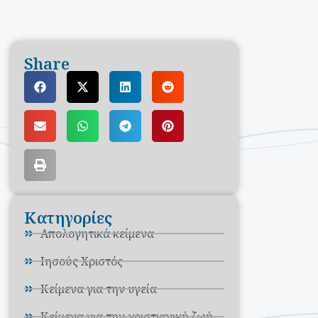
Share
Κατηγορίες
Απολογητικά κείμενα
Ιησούς Χριστός
Κείμενα για την υγεία
Κείμενα για την χριστιανική ζωή