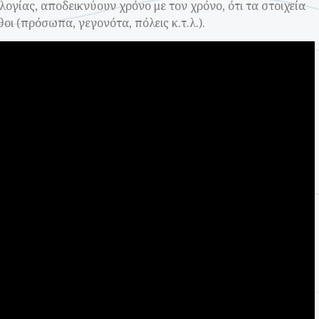
ογίας, αποδεικνύουν χρόνο με τον χρόνο, ότι τα στοιχεία
θοι (πρόσωπα, γεγονότα, πόλεις κ.τ.λ.).