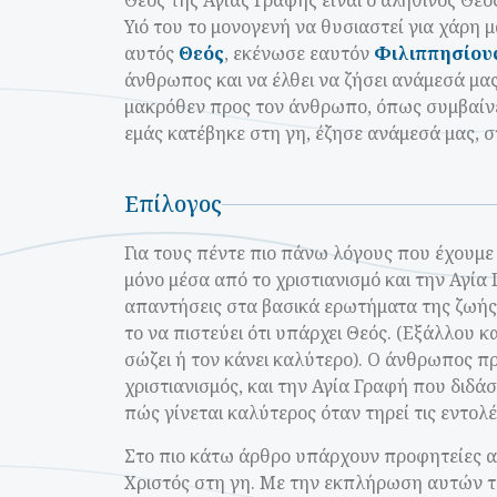
Θεός της Αγίας Γραφής είναι ο αληθινός Θε
Υιό του το μονογενή να θυσιαστεί για χάρη 
αυτός
Θεός
, εκένωσε εαυτόν
Φιλιππησίους
άνθρωπος και να έλθει να ζήσει ανάμεσά μας.
μακρόθεν προς τον άνθρωπο, όπως συμβαίνε
εμάς κατέβηκε στη γη, έζησε ανάμεσά μας, 
Επίλογος
Για τους πέντε πιο πάνω λόγους που έχουμε α
μόνο μέσα από το χριστιανισμό και την Αγία
απαντήσεις στα βασικά ερωτήματα της ζωής.
το να πιστεύει ότι υπάρχει Θεός. (Εξάλλου κ
σώζει ή τον κάνει καλύτερο). Ο άνθρωπος πρ
χριστιανισμός, και την Αγία Γραφή που διδά
πώς γίνεται καλύτερος όταν τηρεί τις εντολέ
Στο πιο κάτω άρθρο υπάρχουν προφητείες 
Χριστός στη γη. Με την εκπλήρωση αυτών τω