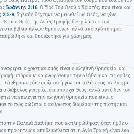
ός. Ο Θεός Πατέρας τόσο αγάπησε τον κόσμο που έδωσε τον
μας
Ιωάννην 3:16
. Ο Υιός Του Θεού ο Χριστός, που είναι και
 2:5-8
, δηλαδή δέχτηκε να μειωθεί ως Θεός, να γίνει
 Έτσι ο Θεός της Αγίας Γραφής δεν μιλάει εκ του
ι στα βιβλία άλλων θρησκειών, αλλά από αγάπη προς
σταυρώθηκε και θυσιάστηκε για χάρη μας.
ναφέρει, ο χριστιανισμός είναι η αληθινή θρησκεία· και
 Γραφή μπορούμε να γνωρίσουμε την αλήθεια και τις ορθές
 Ο άνθρωπος δεν σώζεται ή γίνεται καλύτερος, απλώς με
αι ο διάβολος γνωρίζει ότι υπάρχει Θεός, αλλά αυτό δεν τον
έπει να επιλέγει την αληθινή θρησκεία που είναι ο
σκει το πώς σώζεται ο άνθρωπος διαμέσου της πίστης και
ς.
από την Παλαιά Διαθήκη που εκπληρώθηκαν όταν ήρθε ο
ν προφητειών αποδεικνύεται ότι η Αγία Γραφή είναι ένα