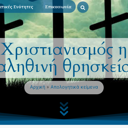
τικές Ενότητες
Επικοινωνία
Χριστιανισμός η
αληθινή θρησκεί
Αρχική
»
Απολογητικά κείμενα