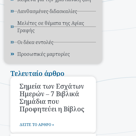
Λανθασμένες διδασκαλίες
Μελέτες σε θέματα της Αγίας
Γραφής
Οι δέκα εντολές
Προσωπικές μαρτυρίες
Τελευταίο άρθρο
Σημεία των Εσχάτων
Ημερών – 7 Βιβλικά
Σημάδια που
Προφητεύει η Βίβλος
ΔΕΊΤΕ ΤΟ ΆΡΘΡΟ »