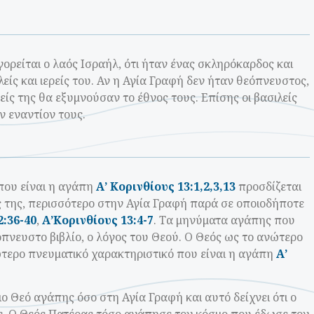
ορείται ο λαός Ισραήλ, ότι ήταν ένας σκληρόκαρδος και
είς και ιερείς του. Αν η Αγία Γραφή δεν ήταν θεόπνευστος,
ς της θα εξυμνούσαν το έθνος τους. Επίσης οι βασιλείς
ν εναντίον τους.
που είναι η αγάπη
Α’ Κορινθίους 13:1,2,3,13
προσδίζεται
ς της, περισσότερο στην Αγία Γραφή παρά σε οποιοδήποτε
:36-40
,
Α’Κορινθίους 13:4-7
. Τα μηνύματα αγάπης που
εόπνευστο βιβλίο, ο λόγος του Θεού. Ο Θεός ως το ανώτερο
νώτερο πνευματικό χαρακτηριστικό που είναι η αγάπη
Α’
ο Θεό αγάπης όσο στη Αγία Γραφή και αυτό δείχνει ότι ο