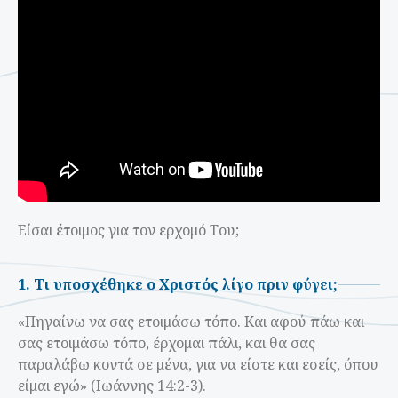
Είσαι έτοιμος για τον ερχομό Του;
1. Τι υποσχέθηκε ο Χριστός λίγο πριν φύγει;
«Πηγαίνω να σας ετοιμάσω τόπο. Kαι αφού πάω και
σας ετοιμάσω τόπο, έρχομαι πάλι, και θα σας
παραλάβω κοντά σε μένα, για να είστε και εσείς, όπου
είμαι εγώ» (Ιωάννης 14:2-3).