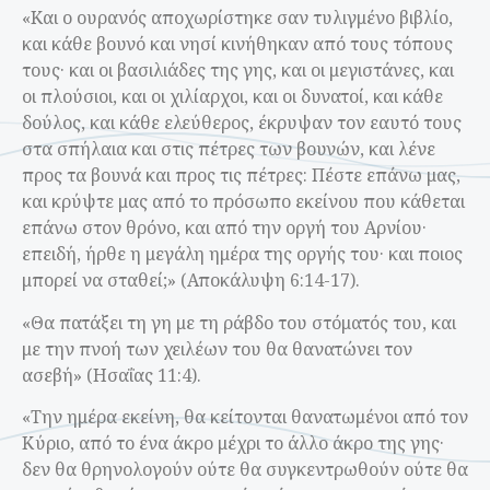
«Kαι ο ουρανός αποχωρίστηκε σαν τυλιγμένο βιβλίο,
και κάθε βουνό και νησί κινήθηκαν από τους τόπους
τους· και οι βασιλιάδες της γης, και οι μεγιστάνες, και
οι πλούσιοι, και οι χιλίαρχοι, και οι δυνατοί, και κάθε
δούλος, και κάθε ελεύθερος, έκρυψαν τον εαυτό τους
στα σπήλαια και στις πέτρες των βουνών, και λένε
προς τα βουνά και προς τις πέτρες: Πέστε επάνω μας,
και κρύψτε μας από το πρόσωπο εκείνου που κάθεται
επάνω στον θρόνο, και από την οργή του Αρνίου·
επειδή, ήρθε η μεγάλη ημέρα της οργής του· και ποιος
μπορεί να σταθεί;» (Αποκάλυψη 6:14-17).
«Θα πατάξει τη γη με τη ράβδο του στόματός του, και
με την πνοή των χειλέων του θα θανατώνει τον
ασεβή» (Ησαΐας 11:4).
«Την ημέρα εκείνη, θα κείτονται θανατωμένοι από τον
Κύριο, από το ένα άκρο μέχρι το άλλο άκρο της γης·
δεν θα θρηνολογούν ούτε θα συγκεντρωθούν ούτε θα