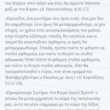
του Κυρίου στον αέρα· και έτσι, θα είμαστε πάντοτε
μαζί με τον Κύριο» (Α’ Θεσσαλονίκης 4:16-17).
«Προσέξτε, ένα μυστήριο λέω προς εσάς· όλοι μεν δεν
θα κοιμηθούμε, όλοι όμως θα μεταμορφωθούμε, σε μία
στιγμή, σε χρόνο ενός ανοιγοκλεισίματος του ματιού,
στην έσχατη σάλπιγγα· επειδή, θα σαλπίσει, και οι
νεκροί θα αναστηθούν άφθαρτοι, κι εμείς θα
μεταμορφωθούμε. Επειδή, πρέπει τούτο το φθαρτό να
ντυθεί αφθαρσία, και τούτο το θνητό να ντυθεί
αθανασία. Όταν τούτο το φθαρτό ντυθεί αφθαρσία,
και τούτο το θνητό ντυθεί αθανασία, τότε θα
πραγματοποιηθεί ο λόγος, που είναι γραμμένος:
‘Καταβροχθίστηκε ο θάνατος με νίκη’» (Α’ Κορινθίους
15:51-54).
«Προσμένουμε Σωτήρα, τον Κύριο Ιησού Χριστό· ο
οποίος θα μετασχηματίσει το σώμα της ταπείνωσής
μας, ώστε να γίνει σύμμορφο με το σώμα της δόξας