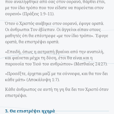
που αναλήφθηκε από σας στον ουρανό, θάρθει έτσι,
με τον ίδιο τρόπο που τον είδατε να πορεύεται στον
ουρανό» (Πράξεις 1:9–11).
Όταν ο Χριστός ανέβηκε στον ουρανό, έφυγε ορατά.
Οι άνθρωποι Τον έβλεπαν. Οι άγγελοι είπαν στους
μαθητές ότι θα επέστρεφε «με τον ίδιο τρόπο». Έφυγε
ορατά, θα επιστρέψει ορατά.
«Επειδή, όπως η αστραπή βγαίνει από την ανατολή,
και φαίνεται μέχρι τη δύση, έτσι θα είναι και η
παρουσία του Yιού του ανθρώπου» (Ματθαίος 24:27).
«Προσέξτε, έρχεται μαζί με τα σύννεφα, και θα τον δει
κάθε μάτι» (Αποκάλυψη 1:7).
Κάθε άνθρωπος σε αυτή τη γη θα δει τον Χριστό όταν
επιστρέψει.
3. Θα επιστρέψει ηχηρά