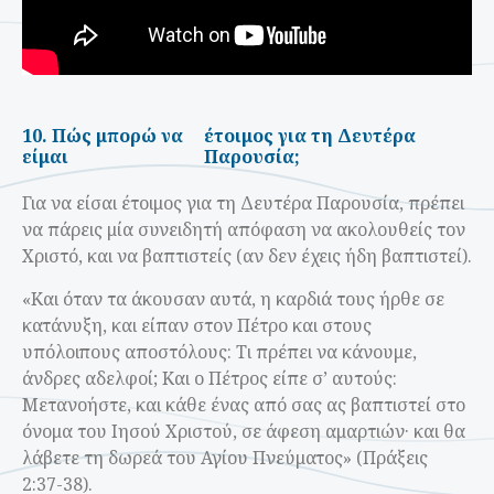
10. Πώς μπορώ να
έτοιμος για τη Δευτέρα
είμαι
Παρουσία;
Για να είσαι έτοιμος για τη Δευτέρα Παρουσία, πρέπει
να πάρεις μία συνειδητή απόφαση να ακολουθείς τον
Χριστό, και να βαπτιστείς (αν δεν έχεις ήδη βαπτιστεί).
«Kαι όταν τα άκουσαν αυτά, η καρδιά τους ήρθε σε
κατάνυξη, και είπαν στον Πέτρο και στους
υπόλοιπους αποστόλους: Τι πρέπει να κάνουμε,
άνδρες αδελφοί; Kαι ο Πέτρος είπε σ’ αυτούς:
Μετανοήστε, και κάθε ένας από σας ας βαπτιστεί στο
όνομα του Ιησού Χριστού, σε άφεση αμαρτιών· και θα
λάβετε τη δωρεά του Αγίου Πνεύματος» (Πράξεις
2:37-38).