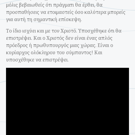
μόλις βεβαιωθείς ότι πράγματι θα έρθει, θα
προσπαθήσεις να ετοιμαστείς όσο καλύτερα μπορείς
για αυτή τη σημαντική επίσκεψη.
Το ίδιο ισχύει και με τον Χριστό. Υποσχέθηκε ότι θα
επιστρέψει. Και ο Χριστός δεν είναι ένας απλός
πρόεδρος ή πρωθυπουργός μιας χώρας. Είναι ο
κυρίαρχος ολόκληρου του σύμπαντος! Και
υποσχέθηκε να επιστρέψει.