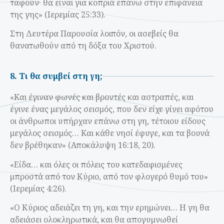
ταφούν· θα είναι για κοπριά επάνω στην επιφάνεια
της γης» (Ιερεμίας 25:33).
Στη Δευτέρα Παρουσία λοιπόν, οι ασεβείς θα
θανατωθούν από τη δόξα του Χριστού.
8. Τι θα συμβεί στη γη;
«Kαι έγιναν φωνές και βροντές και αστραπές, και
έγινε ένας μεγάλος σεισμός, που δεν είχε γίνει αφότου
οι άνθρωποι υπήρχαν επάνω στη γη, τέτοιου είδους
μεγάλος σεισμός… Kαι κάθε νησί έφυγε, και τα βουνά
δεν βρέθηκαν» (Αποκάλυψη 16:18, 20).
«Είδα… και όλες οι πόλεις του κατεδαφισμένες
μπροστά από τον Κύριο, από τον φλογερό θυμό του»
(Ιερεμίας 4:26).
«Ο Κύριος αδειάζει τη γη, και την ερημώνει… H γη θα
αδειάσει ολοκληρωτικά, και θα απογυμνωθεί