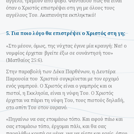
άγγελο, τρέμουν από φόβο. Φαντάσου πως θα είναι
όταν ο Χριστός επιστρέψει στη γη με όλους τους
αγγέλους Του. Ακατανόητα εκπληκτικό!
5. Για ποιο λόγο θα επιστρέψει ο Χριστός στη γη;
«Στο μέσον, όμως, της νύχτας έγινε μία κραυγή: Να! ο
νυμφίος έρχεται· βγείτε έξω σε συνάντησή του»
(Ματθαίος 25:6).
Στην παραβολή των Δέκα Παρθένων, η Δευτέρα
Παρουσία του Χριστού συγκρίνεται με τον ερχομό
ενός γαμπρού. Ο Χριστός είναι ο γαμπρός και οι
πιστοί, η Εκκλησία, είναι η νύφη Του. Ο Χριστός
έρχεται να πάρει τη νύφη Του, τους πιστούς δηλαδή,
στο σπίτι Του στον ουρανό.
«Πηγαίνω να σας ετοιμάσω τόπο. Kαι αφού πάω και
σας ετοιμάσω τόπο, έρχομαι πάλι, και θα σας
παραλάβω κοντά σε μένα, για να είστε και εσείς, όπου